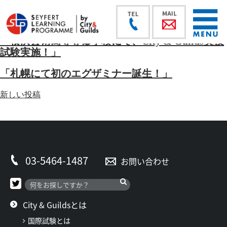
「横浜芸術高等専修学校にて、City & Guilds実技
試験実施！」
「札幌にて初のエグザミナー誕生！」
投
新しい投稿
稿
ナ
ビ
ゲ
ー
03-5464-1487
お問い合わせ
シ
ョ
ン
City & Guildsとは
国際試験とは