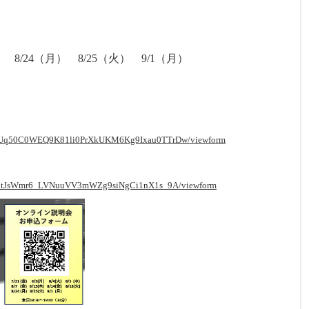
） 8/24（月） 8/25（火） 9/1（月）
M2mUq50C0WEQ9K81li0PrXkUKM6Kg9Ixau0TTrDw/viewform
XwahtJsWmr6_LVNuuVV3mWZg9siNgCi1nX1s_9A/viewform