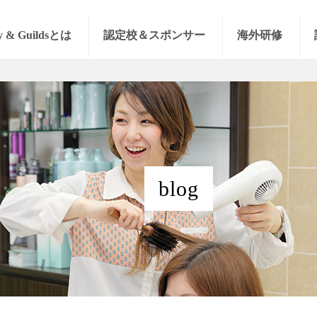
y & Guildsとは
認定校＆スポンサー
海外研修
blog