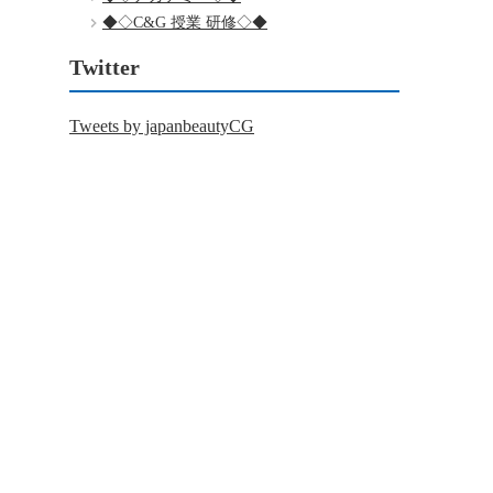
◆◇C&G 授業 研修◇◆
Twitter
Tweets by japanbeautyCG