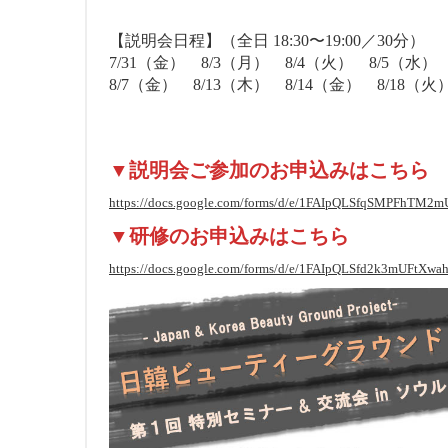
【説明会日程】（全日 18:30〜19:00／30分）
7/31（金） 8/3（月） 8/4（火） 8/5（水）
8/7（金） 8/13（木） 8/14（金） 8/18（火
▼説明会ご参加のお申込みはこちら
https://docs.google.com/forms/d/e/1FAIpQLSfqSMPFhT
▼研修のお申込みはこちら
https://docs.google.com/forms/d/e/1FAIpQLSfd2k3mUFt