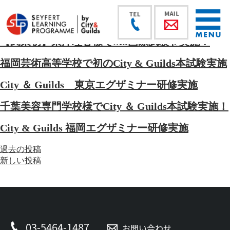
【関東初】東洋理容様でM3国際試験を実施！
福岡芸術高等学校で初のCity & Guilds本試験実施
City ＆ Guilds 東京エグザミナー研修実施
千葉美容専門学校様でCity ＆ Guilds本試験実施！
City & Guilds 福岡エグザミナー研修実施
投
過去の投稿
稿
新しい投稿
ナ
ビ
ゲ
ー
シ
03-5464-1487
お問い合わせ
ョ