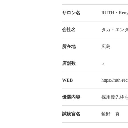
サロン名
RUTH・Ren
会社名
タカ・エンター
所在地
広島
店舗数
5
WEB
https://ruth-re
優遇内容
採用優先枠
試験官名
鎗野 真