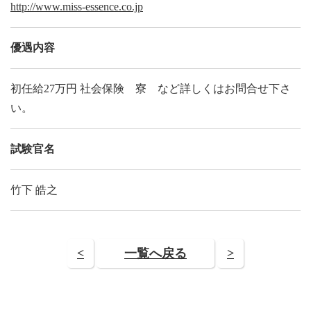
http://www.miss-essence.co.jp
優遇内容
初任給27万円 社会保険 寮 など詳しくはお問合せ下さ
い。
試験官名
竹下 皓之
<
一覧へ戻る
>