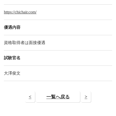
https://chichair.com/
優遇内容
資格取得者は面接優遇
試験官名
大澤俊文
<
一覧へ戻る
>