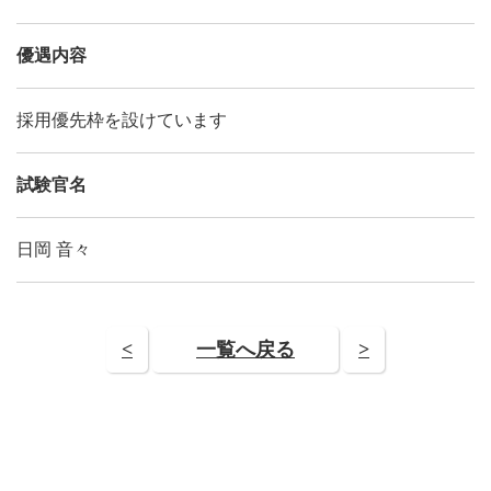
優遇内容
採用優先枠を設けています
試験官名
日岡 音々
<
一覧へ戻る
>