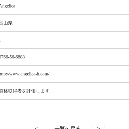
Angelica
富山県
1
0766-56-6888
http://www.angelica-h.com/
資格取得者を評価します。
<
一覧へ戻る
>