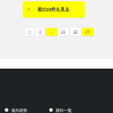
前の10件を見る
<
1
…
21
22
23
海外研修
資料一覧