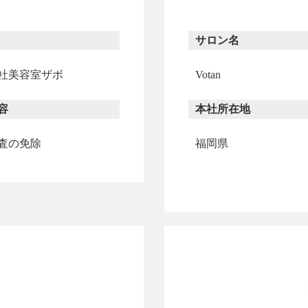
サロン名
社美容室ザボ
Votan
容
本社所在地
査の免除
福岡県