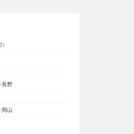
可）
梨
長野
岡山
縄