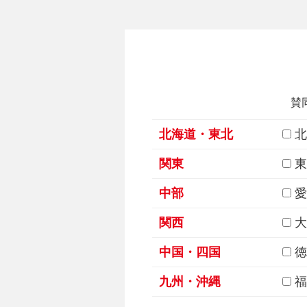
賛
北海道・東北
北
関東
東
中部
愛
関西
大
中国・四国
徳
九州・沖縄
福