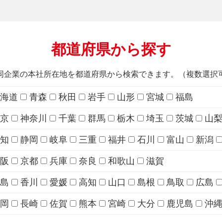
都道府県から探す
同企業の本社所在地を都道府県から検索できます。（複数選択
海道
青森
秋田
岩手
山形
宮城
福島
京
神奈川
千葉
群馬
栃木
埼玉
茨城
山
知
静岡
岐阜
三重
福井
石川
富山
新潟
阪
京都
兵庫
奈良
和歌山
滋賀
島
香川
愛媛
高知
山口
島根
鳥取
広島
岡
長崎
佐賀
熊本
宮崎
大分
鹿児島
沖