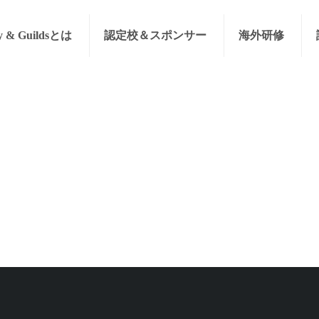
y & Guildsとは
認定校＆スポンサー
海外研修