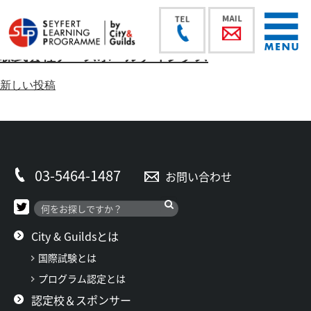
株式会社アースホールディングス
投
新しい投稿
稿
ナ
ビ
ゲ
ー
03-5464-1487
お問い合わせ
シ
ョ
ン
City & Guildsとは
国際試験とは
プログラム認定とは
認定校＆スポンサー