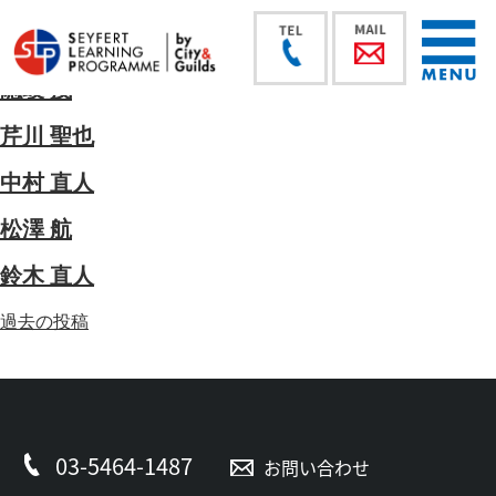
隠岐 茂
芹川 聖也
中村 直人
松澤 航
鈴木 直人
投
過去の投稿
稿
ナ
ビ
ゲ
ー
03-5464-1487
お問い合わせ
シ
ョ