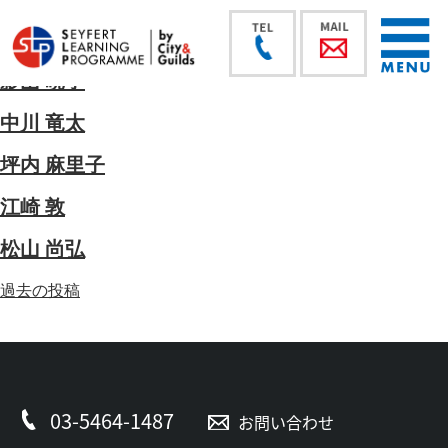
影山 暁子
中川 竜太
坪内 麻里子
江崎 敦
松山 尚弘
投
過去の投稿
稿
ナ
ビ
ゲ
ー
03-5464-1487
お問い合わせ
シ
ョ