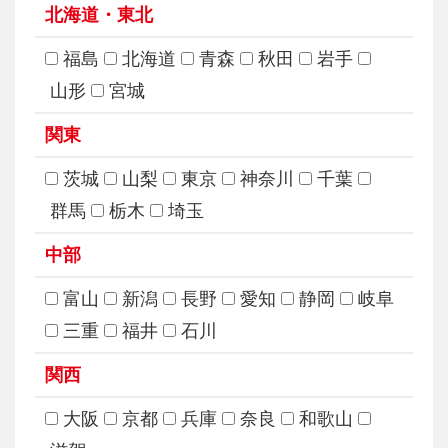
北海道・東北
福島
北海道
青森
秋田
岩手
山形
宮城
関東
茨城
山梨
東京
神奈川
千葉
群馬
栃木
埼玉
中部
富山
新潟
長野
愛知
静岡
岐阜
三重
福井
石川
関西
大阪
京都
兵庫
奈良
和歌山