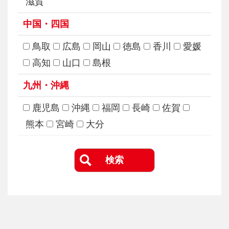
滋賀
中国・四国
鳥取
広島
岡山
徳島
香川
愛媛
高知
山口
島根
九州・沖縄
鹿児島
沖縄
福岡
長崎
佐賀
熊本
宮崎
大分