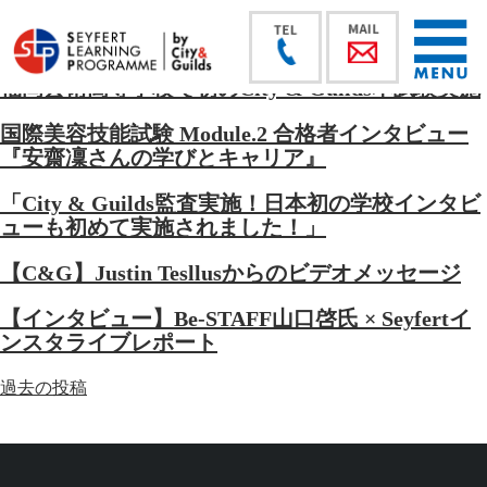
福岡芸術高等学校で初のCity & Guilds本試験実施
国際美容技能試験 Module.2 合格者インタビュー
『安齋凜さんの学びとキャリア』
「City & Guilds監査実施！日本初の学校インタビ
ューも初めて実施されました！」
【C&G】Justin Tesllusからのビデオメッセージ
【インタビュー】Be-STAFF山口啓氏 × Seyfertイ
ンスタライブレポート
投
過去の投稿
稿
ナ
ビ
ゲ