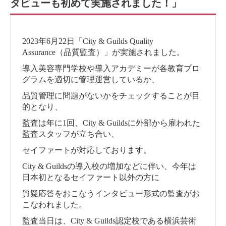
タビューも初めて実施されました！」
2023年6月22日「City & Guilds Quality
Assurance（品質監査）」が実施されました。
導入美容専門学校や導入アカデミーが各教育プロ
グラムを適切に管理運営しているか、
品質管理に問題がないかをチェックすることが目
的となり、
監査は年に1回、City & Guildsに外部から雇われた
監査スタッフが立ち合い、
セイファートが対応しております。
City & Guildsの導入校の増加などに伴い、今年は
日本初となるセイファート以外の方に
質疑応答をおこなうインタビュー形式の監査がお
こなわれました。
監査当日は、City & Guilds認定校である横浜芸術