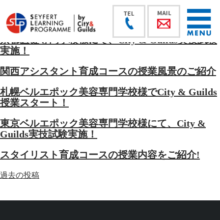
京都医健専門学校様にて、City & Guilds実技試験
実施！
関西アシスタント育成コースの授業風景のご紹介
札幌ベルエポック美容専門学校様でCity & Guilds
授業スタート！
東京ベルエポック美容専門学校様にて、City &
Guilds実技試験実施！
スタイリスト育成コースの授業内容をご紹介!
投
過去の投稿
稿
ナ
ビ
ゲ