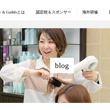
y & Guildsとは
認定校＆スポンサー
海外研修
blog