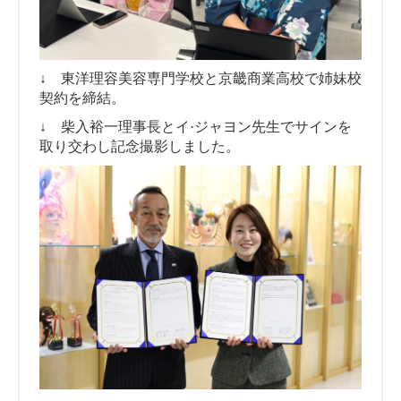
↓ 東洋理容美容専門学校と京畿商業高校で姉妹校
契約を締結。
↓ 柴入裕一理事長とイ·ジャヨン先生でサインを
取り交わし記念撮影しました。