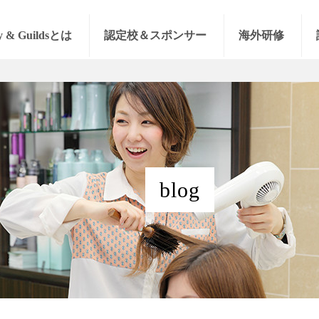
y & Guildsとは
認定校＆スポンサー
海外研修
blog