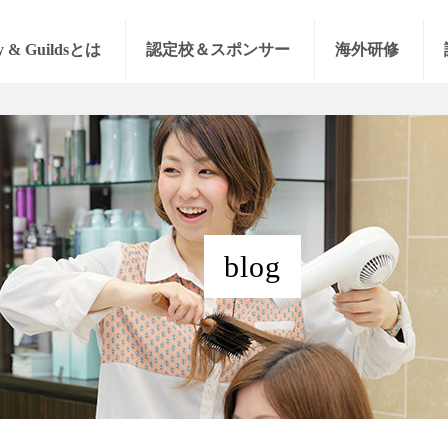
y & Guildsとは
認定校＆スポンサー
海外研修
blog