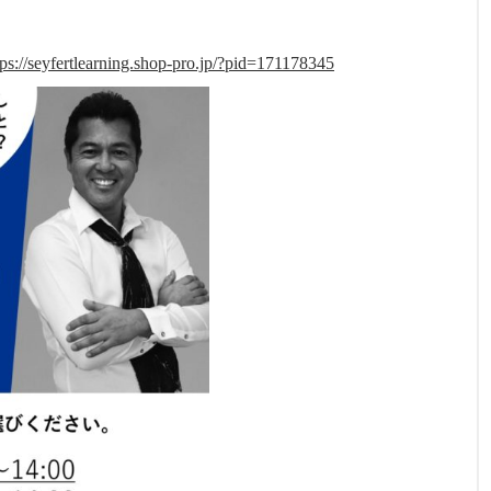
tps://seyfertlearning.shop-pro.jp/?pid=171178345