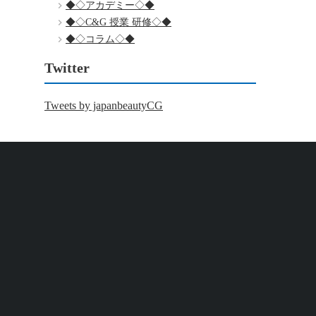
◆◇アカデミー◇◆
◆◇C&G 授業 研修◇◆
◆◇コラム◇◆
Twitter
Tweets by japanbeautyCG