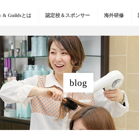
y & Guildsとは
認定校＆スポンサー
海外研修
blog