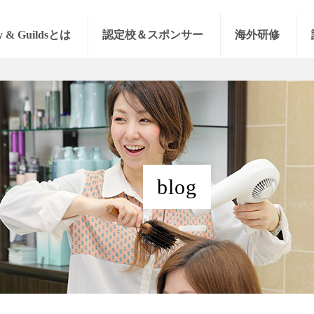
y & Guildsとは
認定校＆スポンサー
海外研修
blog