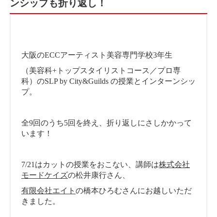
ンシップも折り返し！
大阪のECCアーティスト美容専門学校3年生
（美容科+トップスタイリストコース／プロ専
科）のSLP by City&Guilds の授業とインターンシッ
プ。
全9回のうち5回を終え、折り返しにさしかかって
います！
7/21はカットの授業をおこない、講師は
株式会社
モードケイズ
の松井康行さん、
有限会社エイト
の橋本ひろむさんにお越しいただ
きました。