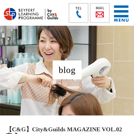
blog
【C&G】City&Guilds MAGAZINE VOL.02