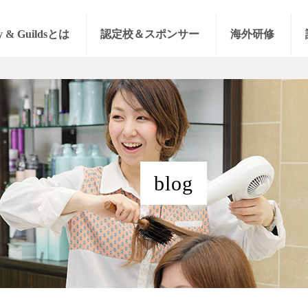
y & Guildsとは
認定校＆スポンサー
海外研修
blog