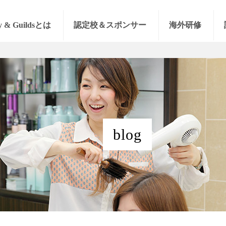
y & Guildsとは
認定校＆スポンサー
海外研修
blog