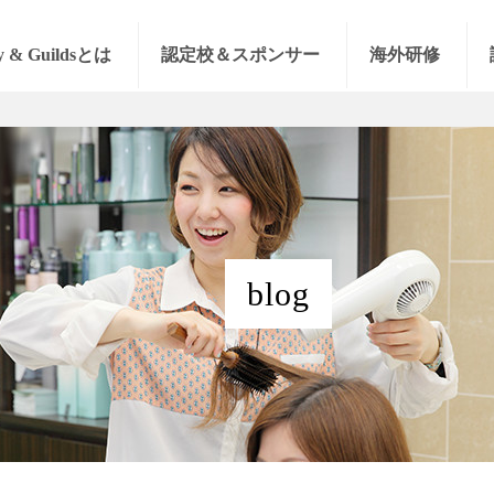
y & Guildsとは
認定校＆スポンサー
海外研修
blog