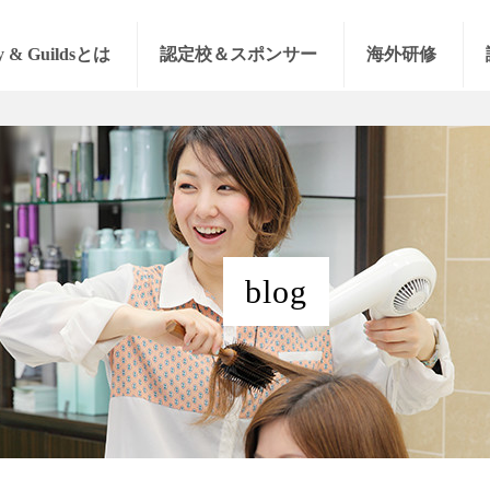
y & Guildsとは
認定校＆スポンサー
海外研修
blog