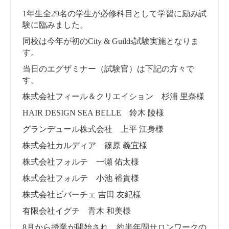
1年生全29名の学生が必修科目として学習に励み試
験に臨みました。
同校は今年が初のCity & Guilds試験実施となりま
す。
当日のエグザミナー（試験官）は下記の方々で
す。
株式会社フィール＆クリエイション 杉浦 里奈様
HAIR DESIGN SEA BELLE 鈴木 陵様
グランデュール株式会社 上平 江身様
株式会社カルディア 篠原 義宜様
株式会社フォルテ 一瀬 佑太様
株式会社フォルテ 小池 裕貴様
株式会社ビバーチェ 吉田 友紀様
有限会社イグチ 青木 和美様
8月から授業が開始され、約半年間サロンワークの