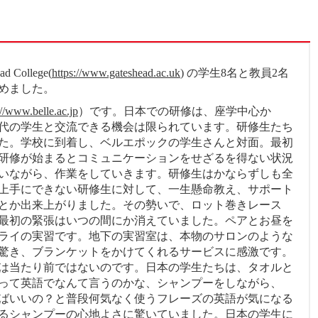
College(
https://www.gateshead.ac.uk
) の学生8名と教員2名
めました。
://www.belle.ac.jp
）です。日本での研修は、座学中心か
代の学生と交流できる機会は限られています。研修生たち
た。学校に到着し、ベルエポックの学生さんと対面。最初
研修が始まるとコミュニケーションをせざるを得ない状況
いながら、作業をしていきます。研修生はかならずしも全
上手にできない研修生に対して、一生懸命教え、サポート
とか出来上がりました。その勢いで、ロット巻きレース
最初の緊張はいつの間にか消えていました。ペアとお昼を
ライの実習です。地下の実習室は、本物のサロンのような
驚き、ブランケットをかけてくれるサービスに感激です。
は当たり前ではないのです。日本の学生たちは、タオルと
って英語でなんて言うのかな、シャンプーをしながら、
ばいいの？と普段何気なく使うフレーズの英語が気になる
るシャンプーの心地よさに驚いていました。日本の学生に