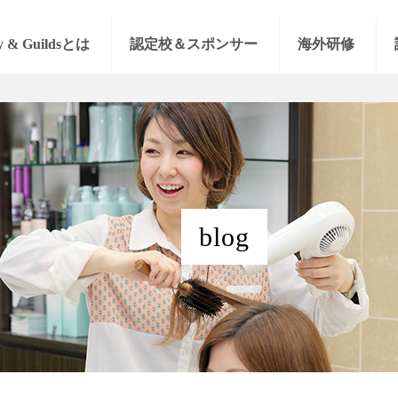
y & Guildsとは
認定校＆スポンサー
海外研修
blog