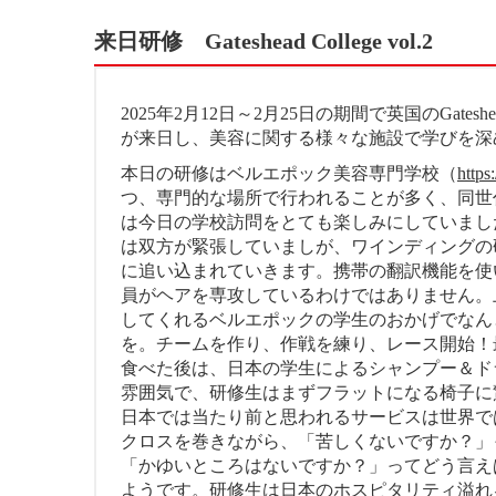
来日研修 Gateshead College vol.2
2025年2月12日～2月25日の期間で英国のGateshead 
が来日し、美容に関する様々な施設で学びを深
本日の研修はベルエポック美容専門学校（
https
つ、専門的な場所で行われることが多く、同世
は今日の学校訪問をとても楽しみにしていまし
は双方が緊張していましが、ワインディングの
に追い込まれていきます。携帯の翻訳機能を使
員がヘアを専攻しているわけではありません。
してくれるベルエポックの学生のおかげでなん
を。チームを作り、作戦を練り、レース開始！
食べた後は、日本の学生によるシャンプー＆ド
雰囲気で、研修生はまずフラットになる椅子に
日本では当たり前と思われるサービスは世界で
クロスを巻きながら、「苦しくないですか？」
「かゆいところはないですか？」ってどう言え
ようです。研修生は日本のホスピタリティ溢れ