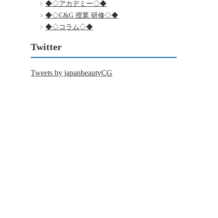
◆◇アカデミー◇◆
◆◇C&G 授業 研修◇◆
◆◇コラム◇◆
Twitter
Tweets by japanbeautyCG