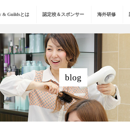
y & Guildsとは
認定校＆スポンサー
海外研修
blog