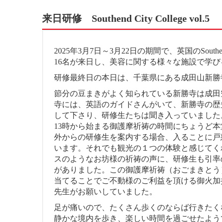
来日研修 Southend City College vol.5
2025年3月7日～3月22日の期間で、英国のSouthend City 
16名が来日し、美容に関する様々な施設で学
研修最終日の本日は、千葉県にある成田山新勝
節分の豆まきがよく知られている新勝寺は成田
寺には、英語のガイドさんがいて、新勝寺の歴
して下さり、研修生たちは聞き入っていました
13時から始まる御護摩祈祷の時間にちょうど
外からの研修生を案内する場合、入ることに戸
います。それでも観光の１つの体験と感じてく
スのようなお坊様の祈祷の声に、研修生も引率
がありました。この御護摩祈祷（おごまきとう
当てることでご不動様のご利益を頂ける御火加
先生がお願いしていました。
足が痛いので、たくさん歩くのならば行きたく
静かな境内を歩き、楽しい時間を過ごせたよう