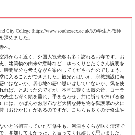
College (https://www.southessex.ac.uk/)の学生と教師
びを深めました。
寺へ。
空港からも近く、外国人観光客も多く訪れるお寺です。お
史、建築物の由来や意味など、ゆっくりとたくさん説明を
。時間配分を考えながら案内してくださったのでしょう。
本堂に入ることができました。観光とはいえ、宗教施設に海
惑いはないか、居心地の悪い思いはしていないか、気を使
れれば、と思ったのですが、本堂に響く太鼓の音、コーラ
の先生も深く頭を垂れ、手を合わせ、共に祈りを捧げる姿
）には、かばんやお財布など大切な持ち物を御護摩の火に
持（おひかじ）があるのですが、こちらも多くの研修生や
ないと当初言っていた研修生も、河津さくらが咲く清潔で
で、参加してよかった、と言ってくれ嬉しく思いました。