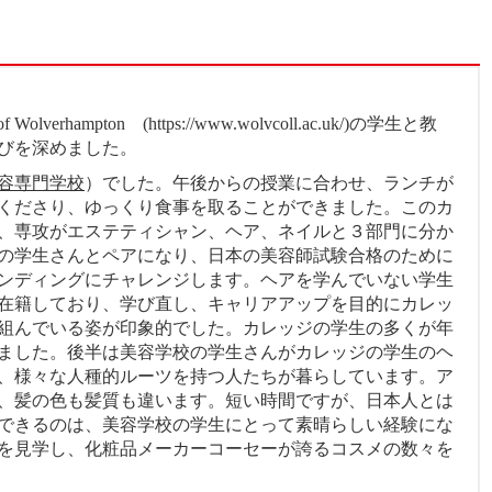
erhampton (https://www.wolvcoll.ac.uk/)の学生と教
学びを深めました。
容専門学校
）でした。午後からの授業に合わせ、ランチが
くださり、ゆっくり食事を取ることができました。このカ
、専攻がエステティシャン、ヘア、ネイルと３部門に分か
の学生さんとペアになり、日本の美容師試験合格のために
ンディングにチャレンジします。ヘアを学んでいない学生
在籍しており、学び直し、キャリアアップを目的にカレッ
組んでいる姿が印象的でした。カレッジの学生の多くが年
ました。後半は美容学校の学生さんがカレッジの学生のヘ
、様々な人種的ルーツを持つ人たちが暮らしています。ア
、髪の色も髪質も違います。短い時間ですが、日本人とは
できるのは、美容学校の学生にとって素晴らしい経験にな
を見学し、化粧品メーカーコーセーが誇るコスメの数々を