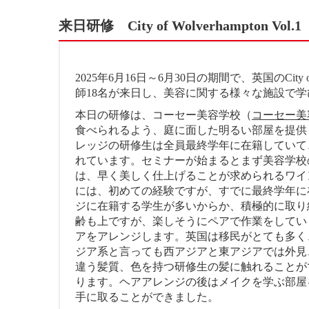
来日研修 City of Wolverhampton Vol.1
2025年6月16日～6月30日の期間で、英国のCity of Wolv
師18名が来日し、美容に関する様々な施設で
本日の研修は、コーセー美容学校（
コーセー美
食べられるよう、庭に面した明るい部屋を提供
レッジの研修生は全員最終学年に在籍していて
れています。セミナーが始まるとまず美容学校
は、早く美しく仕上げることが求められるワイ
には、初めての経験ですが、すでに最終学年に
ジに在籍する学生が多いからか、積極的に取り
齢も上ですが、楽しそうにペアで作業をしてい
アをアレンジします。英国は移民がとても多く
ジア系と言っても西アジアと東アジアでは外見
違う髪質、色を持つ研修生の髪に触れることが
ります。ヘアアレンジの後はメイクを学ぶ部屋
手に取ることができました。