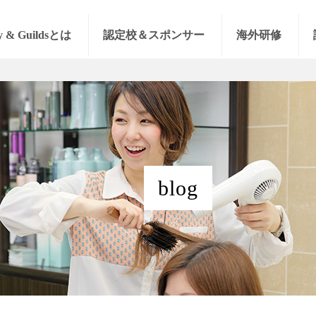
y & Guildsとは
認定校＆スポンサー
海外研修
blog