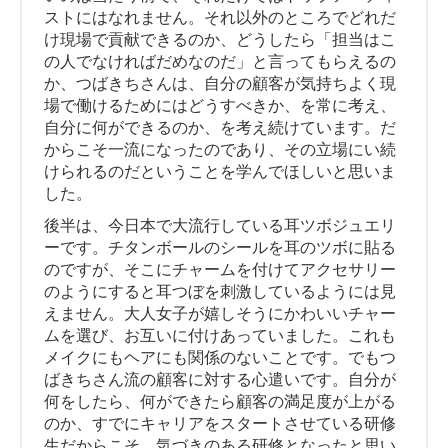
ストにはなれません。それ以外のところでどれだ
け現場で貢献できるのか、どうしたら「担当はこ
の人でなければだめなのだ」と言ってもらえるの
か、つばきちさんは、自分の顧客が気持ちよく現
場で働けるためにはどうすべきか、を常に考え、
自分に何ができるのか、を考え続けています。だ
からこそ一流になったのであり、その立場にい続
けられるのだということを学んでほしいと思いま
した。
後半は、今日本で大流行している耳ツボジュエリ
ーです。チタンボールのシールを耳のツボに貼る
のですが、そこにチャームを付けてアクセサリー
のようにすると耳つぼを刺激しているようには見
えません。大人女子が嬉しそうにかわいいチャー
ムを選び、お互いに付けあっていました。これも
メイクにもヘアにも関係のないことです。でもつ
ばきちさん流の顧客に対する心遣いです。自分が
何をしたら、何ができたら顧客の満足度が上がる
のか、すでにキャリアをスタートさせている研修
生だからこそ、気づきのある研修となったと思い