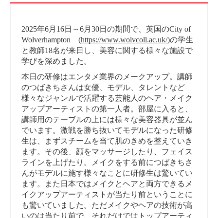
2025年6月16日～6月30日の期間で、英国のCity of
Wolverhampton (
https://www.wolvcoll.ac.uk/
)の学生
と教師18名が来日し、美容に関する様々な施設で
学びを深めました。
本日の研修はエンタメ業界のメークアップ。講師
のつばきちさんは女優、モデル、タレントなど
様々なジャンルで活躍する芸能人のヘア・メイク
アップアーティストの第一人者。部屋に入ると、
講師用のテーブルの上には様々な美容器具が並ん
でいます。激戦を勝ち抜いてモデルになった研修
生は、まずスチームを当て肌のきめを整えていき
ます。その後、顔をマッサージしたり、フェイス
ラインを上げたり。メイクをする前につばきちさ
んがモデルに施す様々なことに研修生は驚いてい
ます。また日本ではメイクとヘアと両方できるメ
イクアップアーティストが当たり前ということに
も驚いていました。ただメイクやヘアの技術が高
いのは当たり前で、それだけではトップアーティ