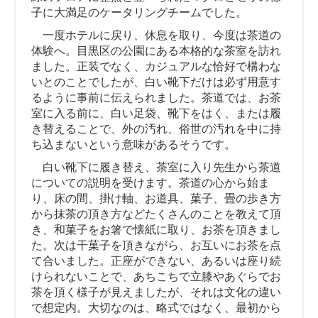
子に大満足のケータリングチームでした。
一度ホテルに戻り、休息を取り、今度は茶道の
体験へ。目黒区の公園にある本格的な茶室を訪れ
ました。正装でなく、カジュアルな恰好で構わな
いとのことでしたが、白い靴下だけは必ず用意す
るように事前に伝えられました。茶道では、お茶
室に入る前に、白い足袋、靴下をはく、または履
き替えることで、外の汚れ、俗世の汚れを中に持
ち込まないという意味があるそうです。
白い靴下に履き替え、茶室に入り先生から茶道
についての説明を受けます。茶道の心から始ま
り、床の間、掛け軸、お道具、菓子、畳の歩き方
から抹茶の頂き方などたくさんのことを教えて頂
き、和菓子をお箸で懐紙に取り、お茶を頂きまし
た。次は干菓子を頂きながら、お互いにお茶を点
て合いました。正座ができない、あるいは座り続
けられないことで、あちこちで立膝やあぐらでお
茶を頂く様子が見えましたが、それは文化の違い
で想定内。大切なのは、略式ではなく、最初から