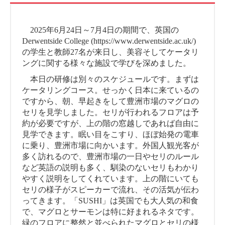
2025年6月24日～7月4日の期間で、英国の
Derwentside College (https://www.derwentside.ac.uk/)
の学生と教師27名が来日し、美容そしてケータリ
ングに関する様々な施設で学びを深めました。
本日の研修は別々のスケジュールです。まずは
ケータリングコース。せっかく日本に来ているの
ですから、朝、早起きをして豊洲市場のマグロの
セリを見学しました。セリが行われるフロアは予
約が必要ですが、上の階の窓越しであれば自由に
見学できます。眠い目をこすり、ほぼ始発の電車
に乗り、豊洲市場に向かいます。外国人観光客が
多く訪れるので、豊洲市場の一日やセリのルール
など英語の説明も多く、馴染のないセリもわかり
やすく説明をしてくれています。上の階にいても
セリの様子がスピーカーで流れ、その活気が伝わ
ってきます。「SUSHI」は英国でも大人気の和食
で、マグロとサーモンは特に好まれるネタです。
緑のフロアに整然と並べられたマグロとセリの様