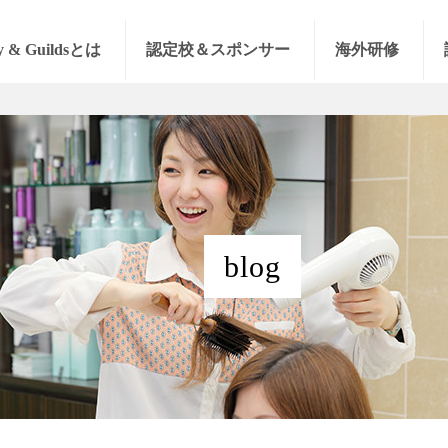
y & Guildsとは
認定校＆スポンサー
海外研修
blog