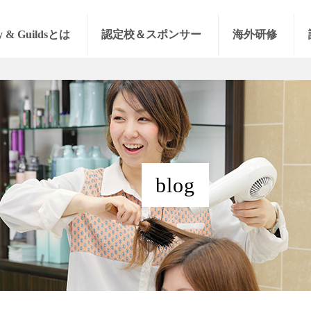
y & Guildsとは
認定校＆スポンサー
海外研修
blog