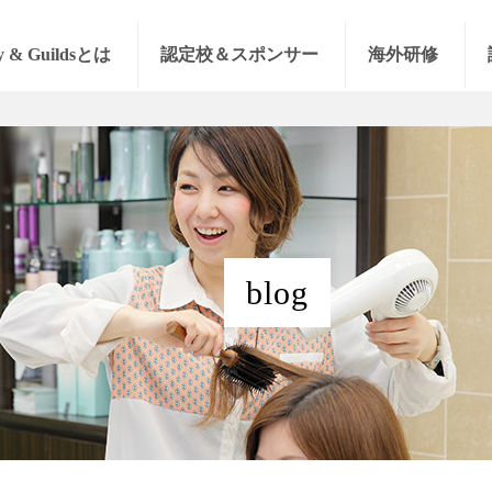
y & Guildsとは
認定校＆スポンサー
海外研修
blog