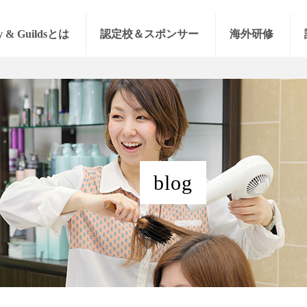
y & Guildsとは
認定校＆スポンサー
海外研修
blog