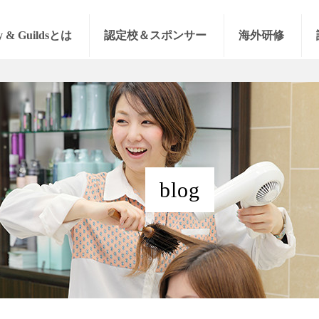
y & Guildsとは
認定校＆スポンサー
海外研修
blog