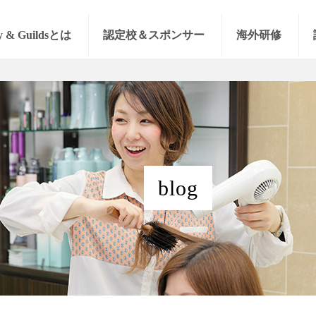
y & Guildsとは
認定校＆スポンサー
海外研修
blog