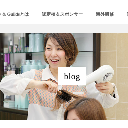
y & Guildsとは
認定校＆スポンサー
海外研修
blog