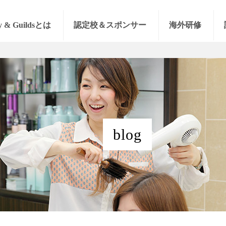
y & Guildsとは
認定校＆スポンサー
海外研修
blog