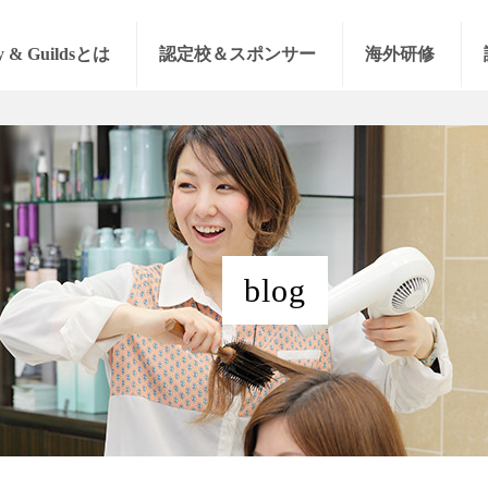
y & Guildsとは
認定校＆スポンサー
海外研修
blog