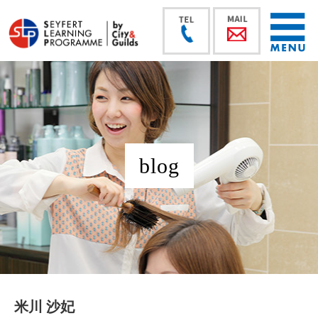
blog
米川 沙妃