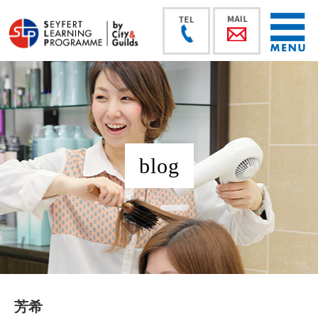
blog
芳希