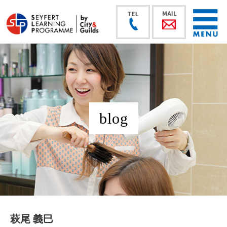
blog
萩尾 義巳