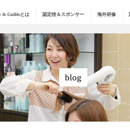
y & Guildsとは
認定校＆スポンサー
海外研修
blog