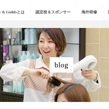
y & Guildsとは
認定校＆スポンサー
海外研修
blog