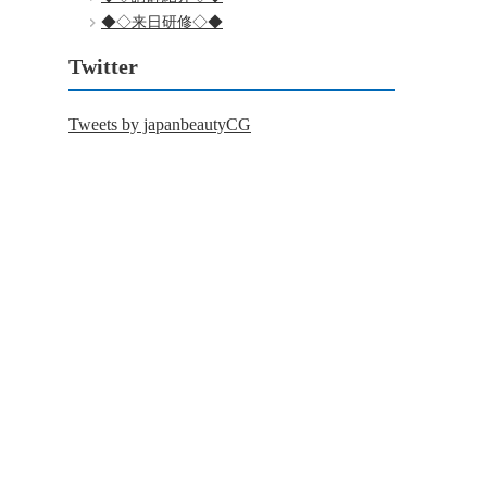
◆◇来日研修◇◆
Twitter
Tweets by japanbeautyCG