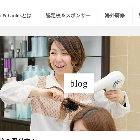
y & Guildsとは
認定校＆スポンサー
海外研修
blog